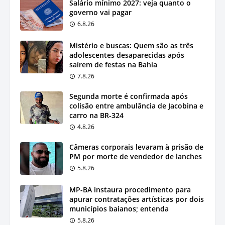
Salário mínimo 2027: veja quanto o
governo vai pagar
6.8.26
Mistério e buscas: Quem são as três
adolescentes desaparecidas após
saírem de festas na Bahia
7.8.26
Segunda morte é confirmada após
colisão entre ambulância de Jacobina e
carro na BR-324
4.8.26
Câmeras corporais levaram à prisão de
PM por morte de vendedor de lanches
5.8.26
MP-BA instaura procedimento para
apurar contratações artísticas por dois
municípios baianos; entenda
5.8.26