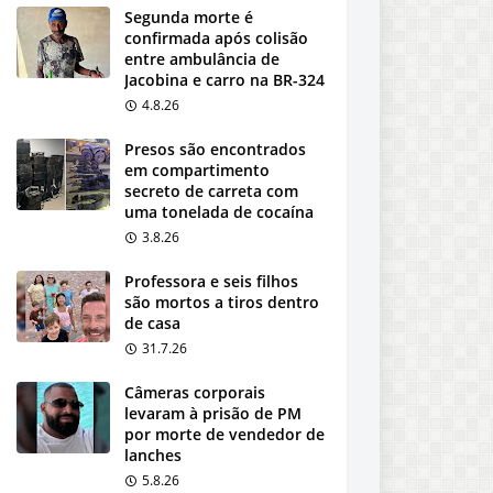
Segunda morte é
confirmada após colisão
entre ambulância de
Jacobina e carro na BR-324
4.8.26
Presos são encontrados
em compartimento
secreto de carreta com
uma tonelada de cocaína
3.8.26
Professora e seis filhos
são mortos a tiros dentro
de casa
31.7.26
Câmeras corporais
levaram à prisão de PM
por morte de vendedor de
lanches
5.8.26