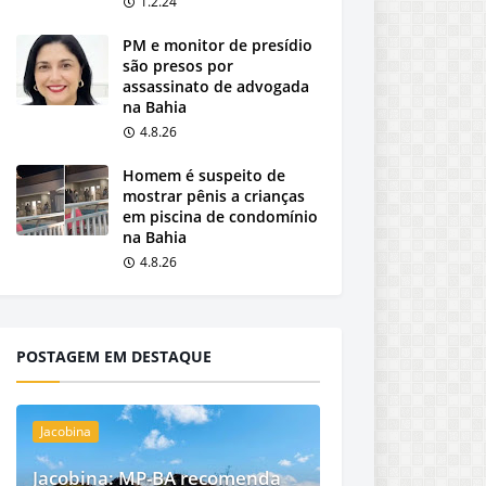
1.2.24
PM e monitor de presídio
são presos por
assassinato de advogada
na Bahia
4.8.26
Homem é suspeito de
mostrar pênis a crianças
em piscina de condomínio
na Bahia
4.8.26
POSTAGEM EM DESTAQUE
Jacobina
Jacobina: MP-BA recomenda