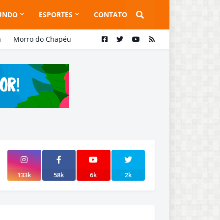
UNDO
ESPORTES
CONTATO
a
Morro do Chapéu
133k
58k
6k
2k