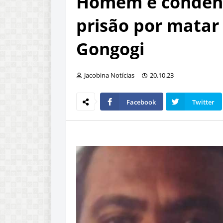
Homem é condena
prisão por matar
Gongogi
Jacobina Notícias
20.10.23
Facebook
Twitter