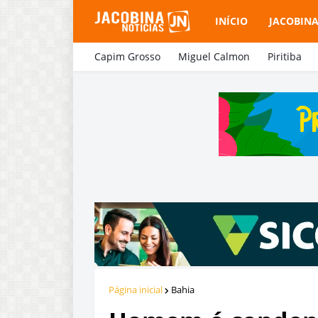
INÍCIO
JACOBIN
Capim Grosso
Miguel Calmon
Piritiba
Página inicial
Bahia