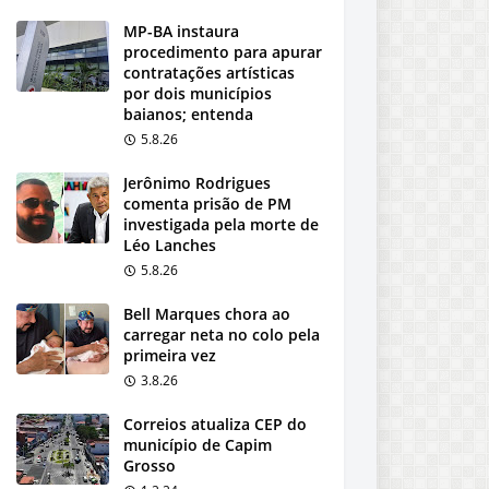
MP-BA instaura
procedimento para apurar
contratações artísticas
por dois municípios
baianos; entenda
5.8.26
Jerônimo Rodrigues
comenta prisão de PM
investigada pela morte de
Léo Lanches
5.8.26
Bell Marques chora ao
carregar neta no colo pela
primeira vez
3.8.26
Correios atualiza CEP do
município de Capim
Grosso