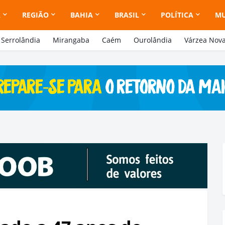
A
REGIÃO
BAHIA
BRASIL
POLÍTICA
M
Serrolândia
Mirangaba
Caém
Ourolândia
Várzea Nov