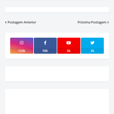
Postagem Anterior
Próxima Postagem
133k
58k
6k
2k