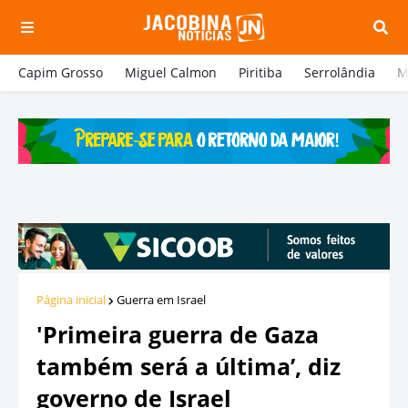
Capim Grosso
Miguel Calmon
Piritiba
Serrolândia
M
Página inicial
Guerra em Israel
'Primeira guerra de Gaza
também será a última’, diz
governo de Israel