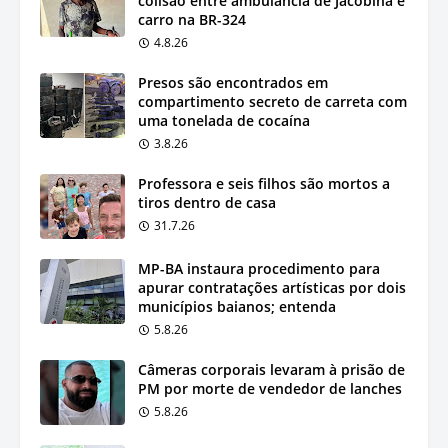
colisão entre ambulância de Jacobina e
carro na BR-324
4.8.26
Presos são encontrados em
compartimento secreto de carreta com
uma tonelada de cocaína
3.8.26
Professora e seis filhos são mortos a
tiros dentro de casa
31.7.26
MP-BA instaura procedimento para
apurar contratações artísticas por dois
municípios baianos; entenda
5.8.26
Câmeras corporais levaram à prisão de
PM por morte de vendedor de lanches
5.8.26