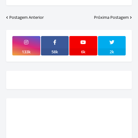
Postagem Anterior
Próxima Postagem
133k
58k
6k
2k