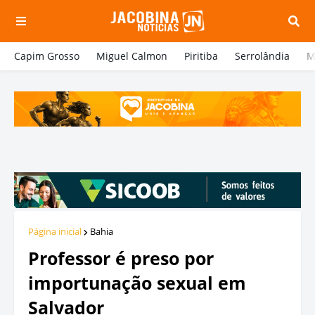
Capim Grosso
Miguel Calmon
Piritiba
Serrolândia
M
Página inicial
Bahia
Professor é preso por
importunação sexual em
Salvador