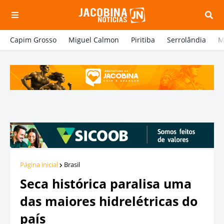
Capim Grosso
Miguel Calmon
Piritiba
Serrolândia
M
Página inicial
Brasil
Seca histórica paralisa uma
das maiores hidrelétricas do
país