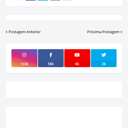
Postagem Anterior
Próxima Postagem
133k
58k
6k
2k