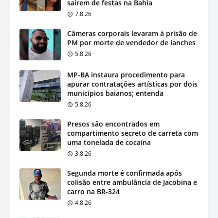
saírem de festas na Bahia
7.8.26
Câmeras corporais levaram à prisão de
PM por morte de vendedor de lanches
5.8.26
MP-BA instaura procedimento para
apurar contratações artísticas por dois
municípios baianos; entenda
5.8.26
Presos são encontrados em
compartimento secreto de carreta com
uma tonelada de cocaína
3.8.26
Segunda morte é confirmada após
colisão entre ambulância de Jacobina e
carro na BR-324
4.8.26