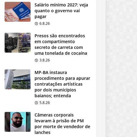
Salário mínimo 2027: veja
quanto o governo vai
pagar
6.8.26
Presos são encontrados
em compartimento
secreto de carreta com
uma tonelada de cocaína
3.8.26
MP-BA instaura
procedimento para apurar
contratações artísticas
por dois municípios
baianos; entenda
5.8.26
Câmeras corporais
levaram à prisão de PM
por morte de vendedor de
lanches