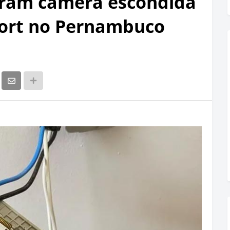
ram câmera escondida
sort no Pernambuco