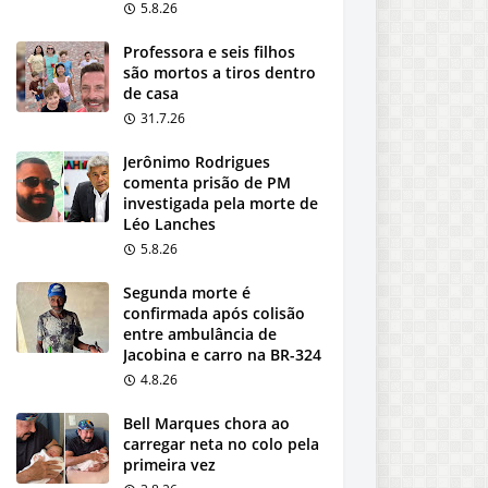
5.8.26
Professora e seis filhos
são mortos a tiros dentro
de casa
31.7.26
Jerônimo Rodrigues
comenta prisão de PM
investigada pela morte de
Léo Lanches
5.8.26
Segunda morte é
confirmada após colisão
entre ambulância de
Jacobina e carro na BR-324
4.8.26
Bell Marques chora ao
carregar neta no colo pela
primeira vez