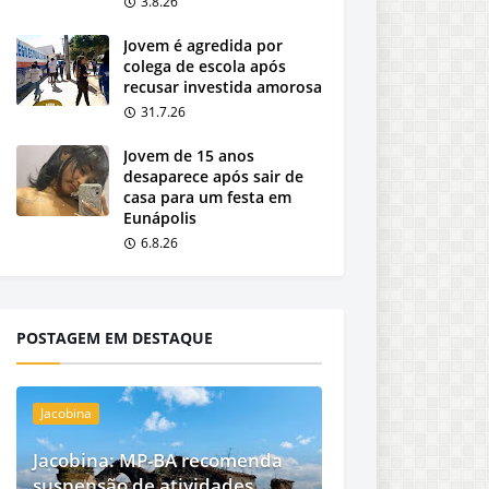
3.8.26
Jovem é agredida por
colega de escola após
recusar investida amorosa
31.7.26
Jovem de 15 anos
desaparece após sair de
casa para um festa em
Eunápolis
6.8.26
POSTAGEM EM DESTAQUE
Jacobina
Jacobina: MP-BA recomenda
suspensão de atividades