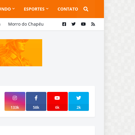
UNDO
ESPORTES
CONTATO
a
Morro do Chapéu
133k
58k
6k
2k