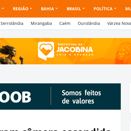
A
REGIÃO
BAHIA
BRASIL
POLÍTICA
M
Serrolândia
Mirangaba
Caém
Ourolândia
Várzea Nov