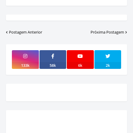
Postagem Anterior
Próxima Postagem
133k
58k
6k
2k