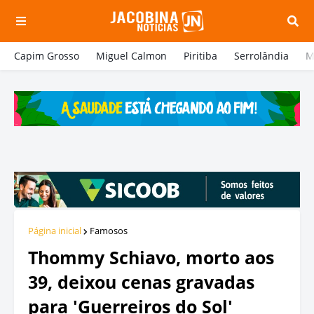
Capim Grosso
Miguel Calmon
Piritiba
Serrolândia
M
Página inicial
Famosos
Thommy Schiavo, morto aos
39, deixou cenas gravadas
para 'Guerreiros do Sol'