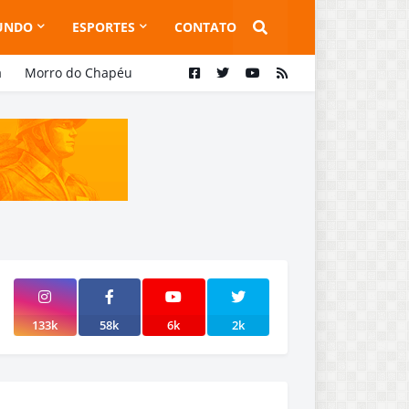
UNDO
ESPORTES
CONTATO
a
Morro do Chapéu
133k
58k
6k
2k