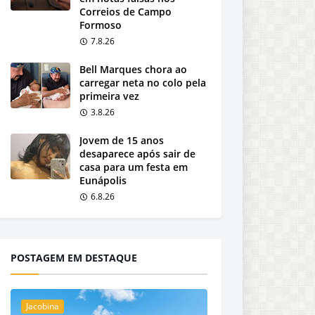
Correios de Campo
Formoso
7.8.26
Bell Marques chora ao
carregar neta no colo pela
primeira vez
3.8.26
Jovem de 15 anos
desaparece após sair de
casa para um festa em
Eunápolis
6.8.26
POSTAGEM EM DESTAQUE
Jacobina