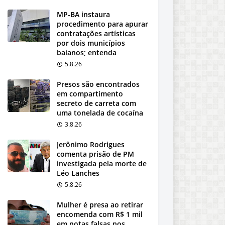
MP-BA instaura
procedimento para apurar
contratações artísticas
por dois municípios
baianos; entenda
5.8.26
Presos são encontrados
em compartimento
secreto de carreta com
uma tonelada de cocaína
3.8.26
Jerônimo Rodrigues
comenta prisão de PM
investigada pela morte de
Léo Lanches
5.8.26
Mulher é presa ao retirar
encomenda com R$ 1 mil
em notas falsas nos