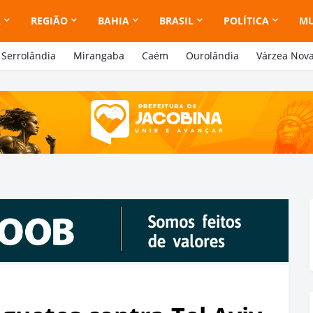
A
REGIÃO
BAHIA
BRASIL
POLÍTICA
M
Serrolândia
Mirangaba
Caém
Ourolândia
Várzea Nov