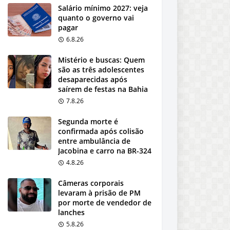
Salário mínimo 2027: veja
quanto o governo vai
pagar
6.8.26
Mistério e buscas: Quem
são as três adolescentes
desaparecidas após
saírem de festas na Bahia
7.8.26
Segunda morte é
confirmada após colisão
entre ambulância de
Jacobina e carro na BR-324
4.8.26
Câmeras corporais
levaram à prisão de PM
por morte de vendedor de
lanches
5.8.26