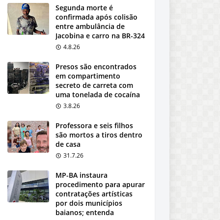
Segunda morte é
confirmada após colisão
entre ambulância de
Jacobina e carro na BR-324
4.8.26
Presos são encontrados
em compartimento
secreto de carreta com
uma tonelada de cocaína
3.8.26
Professora e seis filhos
são mortos a tiros dentro
de casa
31.7.26
MP-BA instaura
procedimento para apurar
contratações artísticas
por dois municípios
baianos; entenda