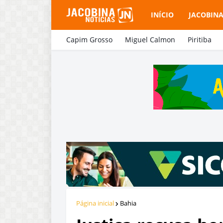
INÍCIO
JACOBIN
Capim Grosso
Miguel Calmon
Piritiba
Página inicial
Bahia