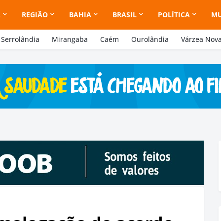
A
REGIÃO
BAHIA
BRASIL
POLÍTICA
M
Serrolândia
Mirangaba
Caém
Ourolândia
Várzea Nov