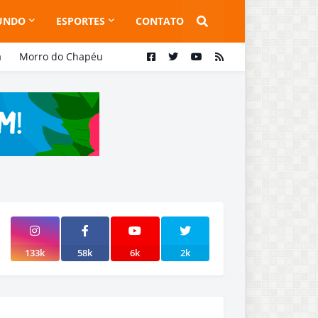
UNDO
ESPORTES
CONTATO
a
Morro do Chapéu
133k
58k
6k
2k