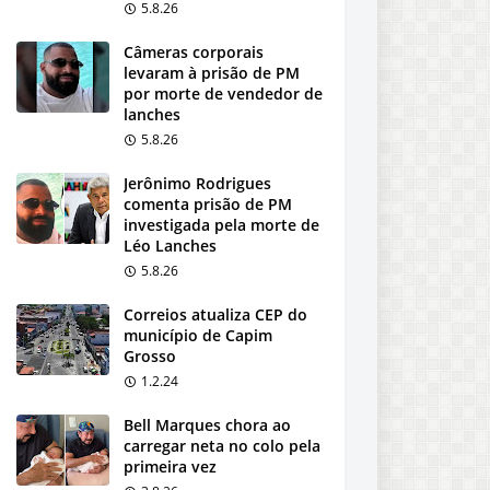
5.8.26
Câmeras corporais
levaram à prisão de PM
por morte de vendedor de
lanches
5.8.26
Jerônimo Rodrigues
comenta prisão de PM
investigada pela morte de
Léo Lanches
5.8.26
Correios atualiza CEP do
município de Capim
Grosso
1.2.24
Bell Marques chora ao
carregar neta no colo pela
primeira vez