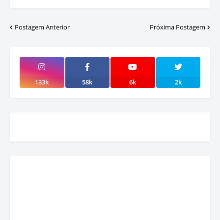
Postagem Anterior
Próxima Postagem
133k
58k
6k
2k