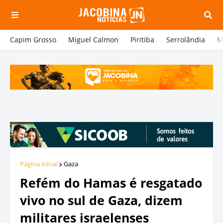
Capim Grosso
Miguel Calmon
Piritiba
Serrolândia
M
Página inicial
Gaza
Refém do Hamas é resgatado
vivo no sul de Gaza, dizem
militares israelenses