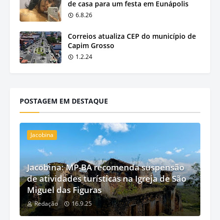
de casa para um festa em Eunápolis
6.8.26
Correios atualiza CEP do município de
Capim Grosso
1.2.24
POSTAGEM EM DESTAQUE
Jacobina
Jacobina: MP-BA recomenda suspensão
de atividades turísticas na Igreja de São
Miguel das Figuras
Redação
16.9.25