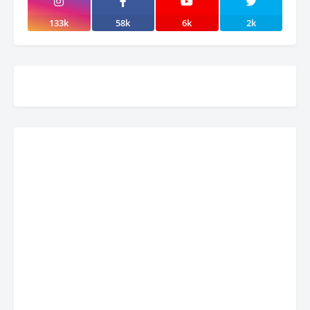
133k
58k
6k
2k