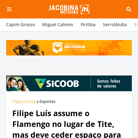
Capim Grosso
Miguel Calmon
Piritiba
Serrolândia
M
Página inicial
Esportes
Filipe Luís assume o
Flamengo no lugar de Tite,
mas deve ceder espaço para