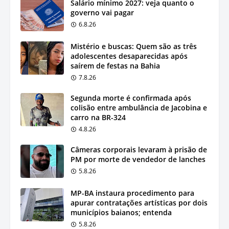
Salário mínimo 2027: veja quanto o
governo vai pagar
6.8.26
Mistério e buscas: Quem são as três
adolescentes desaparecidas após
saírem de festas na Bahia
7.8.26
Segunda morte é confirmada após
colisão entre ambulância de Jacobina e
carro na BR-324
4.8.26
Câmeras corporais levaram à prisão de
PM por morte de vendedor de lanches
5.8.26
MP-BA instaura procedimento para
apurar contratações artísticas por dois
municípios baianos; entenda
5.8.26