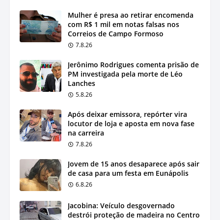
Mulher é presa ao retirar encomenda
com R$ 1 mil em notas falsas nos
Correios de Campo Formoso
7.8.26
Jerônimo Rodrigues comenta prisão de
PM investigada pela morte de Léo
Lanches
5.8.26
Após deixar emissora, repórter vira
locutor de loja e aposta em nova fase
na carreira
7.8.26
Jovem de 15 anos desaparece após sair
de casa para um festa em Eunápolis
6.8.26
Jacobina: Veículo desgovernado
destrói proteção de madeira no Centro