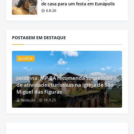
de casa para um festa em Eunápolis
6.8.26
POSTAGEM EM DESTAQUE
Jacobina
Jacobina: MP-BA recomenda suspensão
de atividades turísticas na Igreja de São
Miguel das Figuras
Redação
16.9.25