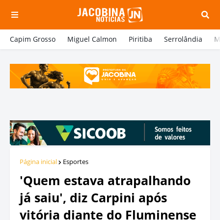
Capim Grosso
Miguel Calmon
Piritiba
Serrolândia
M
Página inicial
Esportes
'Quem estava atrapalhando
já saiu', diz Carpini após
vitória diante do Fluminense