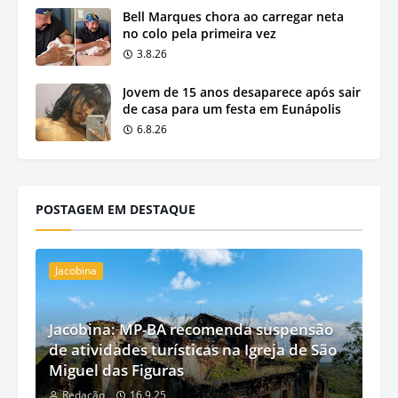
Bell Marques chora ao carregar neta
no colo pela primeira vez
3.8.26
Jovem de 15 anos desaparece após sair
de casa para um festa em Eunápolis
6.8.26
POSTAGEM EM DESTAQUE
Jacobina
Jacobina: MP-BA recomenda suspensão
de atividades turísticas na Igreja de São
Miguel das Figuras
Redação
16.9.25