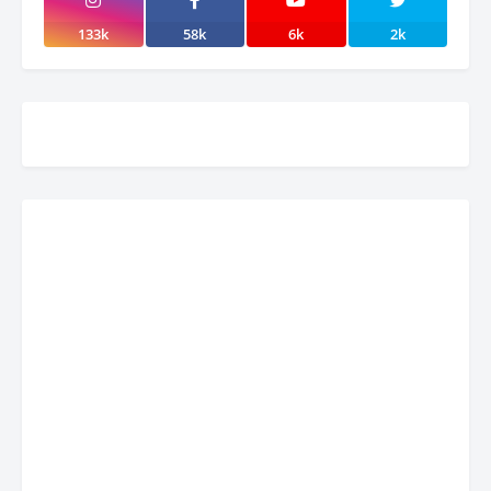
133k
58k
6k
2k