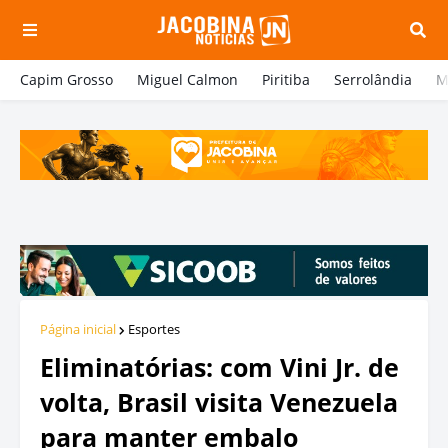
Capim Grosso
Miguel Calmon
Piritiba
Serrolândia
M
Página inicial
Esportes
Eliminatórias: com Vini Jr. de
volta, Brasil visita Venezuela
para manter embalo