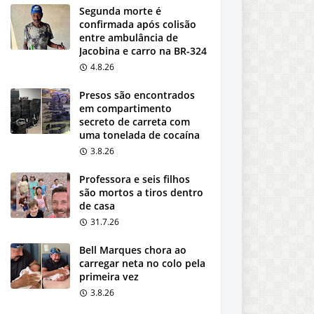
Segunda morte é
confirmada após colisão
entre ambulância de
Jacobina e carro na BR-324
4.8.26
Presos são encontrados
em compartimento
secreto de carreta com
uma tonelada de cocaína
3.8.26
Professora e seis filhos
são mortos a tiros dentro
de casa
31.7.26
Bell Marques chora ao
carregar neta no colo pela
primeira vez
3.8.26