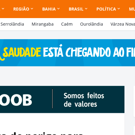
A
REGIÃO
BAHIA
BRASIL
POLÍTICA
M
Serrolândia
Mirangaba
Caém
Ourolândia
Várzea Nov