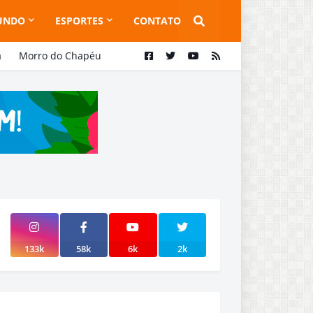
UNDO
ESPORTES
CONTATO
a
Morro do Chapéu
133k
58k
6k
2k