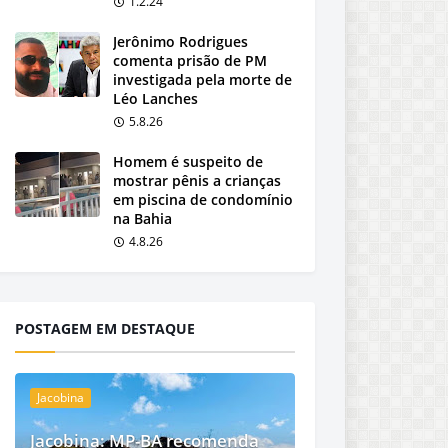
1.2.24
Jerônimo Rodrigues
comenta prisão de PM
investigada pela morte de
Léo Lanches
5.8.26
Homem é suspeito de
mostrar pênis a crianças
em piscina de condomínio
na Bahia
4.8.26
POSTAGEM EM DESTAQUE
Jacobina
Jacobina: MP-BA recomenda