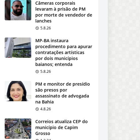
Câmeras corporais
levaram à prisão de PM
por morte de vendedor de
lanches
5.8.26
MP-BA instaura
procedimento para apurar
contratações artísticas
por dois municípios
baianos; entenda
5.8.26
PM e monitor de presídio
são presos por
assassinato de advogada
na Bahia
4.8.26
Correios atualiza CEP do
município de Capim
Grosso