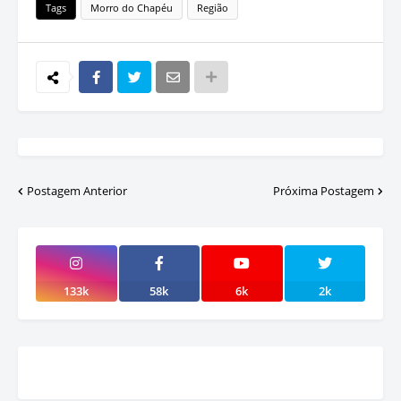
Tags
Morro do Chapéu
Região
Postagem Anterior
Próxima Postagem
133k
58k
6k
2k