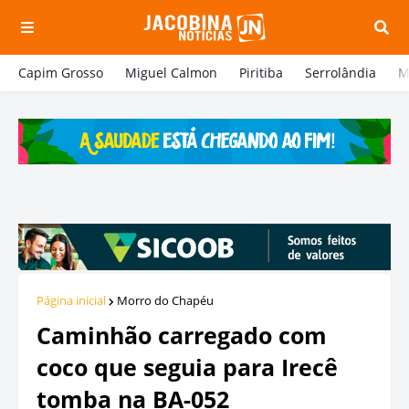
Capim Grosso
Miguel Calmon
Piritiba
Serrolândia
M
Página inicial
Morro do Chapéu
Caminhão carregado com
coco que seguia para Irecê
tomba na BA-052