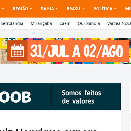
A
REGIÃO
BAHIA
BRASIL
POLÍTICA
M
Serrolândia
Mirangaba
Caém
Ourolândia
Várzea Nov