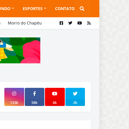
UNDO
ESPORTES
CONTATO
a
Morro do Chapéu
133k
58k
6k
2k