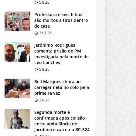
5.8.26
Professora e seis filhos
são mortos a tiros dentro
de casa
31.7.26
Jerônimo Rodrigues
comenta prisão de PM
investigada pela morte de
Léo Lanches
5.8.26
Bell Marques chora ao
carregar neta no colo pela
primeira vez
3.8.26
Segunda morte é
confirmada após colisão
entre ambulância de
Jacobina e carro na BR-324