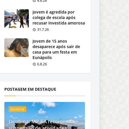
4.8.26
Jovem é agredida por
colega de escola após
recusar investida amorosa
31.7.26
Jovem de 15 anos
desaparece após sair de
casa para um festa em
Eunápolis
6.8.26
POSTAGEM EM DESTAQUE
Jacobina
Jacobina: MP-BA recomenda
suspensão de atividades