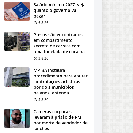
Salário mínimo 2027: veja
quanto o governo vai
pagar
6.8.26
Presos são encontrados
em compartimento
secreto de carreta com
uma tonelada de cocaína
3.8.26
MP-BA instaura
procedimento para apurar
contratações artísticas
por dois municípios
baianos; entenda
5.8.26
Câmeras corporais
levaram à prisão de PM
por morte de vendedor de
lanches