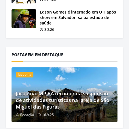
Edson Gomes é internado em UTI após
show em Salvador; saiba estado de
saúde
3.8.26
POSTAGEM EM DESTAQUE
Jacobina
Jacobina: MP-BA recomenda suspensão
de atividades turísticas na Igreja de São
Miguel das Figuras
Redação
16.9.25