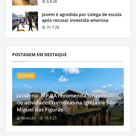
6.8.26
Jovem é agredida por colega de escola
após recusar investida amorosa
31.7.26
POSTAGEM EM DESTAQUE
Jacobina
Jacobina: MP-BA recomenda suspensão
de atividades turísticas na Igreja de São
Miguel das Figuras
Redação
16.9.25