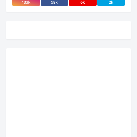
133k
58k
6k
2k