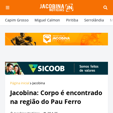
Capim Grosso
Miguel Calmon
Piritiba
Serrolândia
M
Página inicial
Jacobina
Jacobina: Corpo é encontrado
na região do Pau Ferro