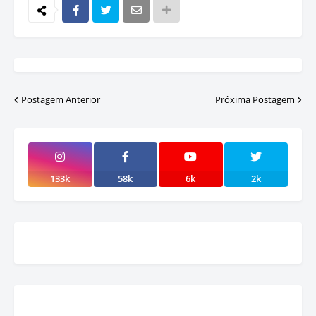
Postagem Anterior
Próxima Postagem
133k
58k
6k
2k