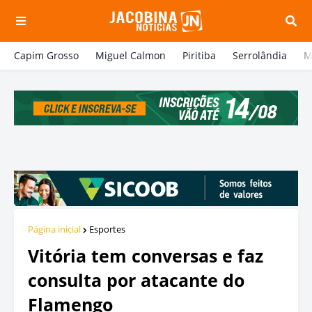
Capim Grosso
Miguel Calmon
Piritiba
Serrolândia
M
Página inicial
Esportes
Vitória tem conversas e faz
consulta por atacante do
Flamengo