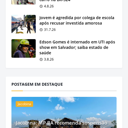
4.8.26
Jovem é agredida por colega de escola
após recusar investida amorosa
31.7.26
Edson Gomes é internado em UTI após
show em Salvador; saiba estado de
saúde
3.8.26
POSTAGEM EM DESTAQUE
Jacobina
Jacobina: MP-BA recomenda suspensão