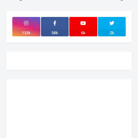
133k
58k
6k
2k