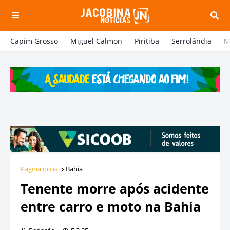
Capim Grosso
Miguel Calmon
Piritiba
Serrolândia
M
Página inicial
Bahia
Tenente morre após acidente
entre carro e moto na Bahia