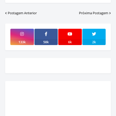
Postagem Anterior
Próxima Postagem
133k
58k
6k
2k