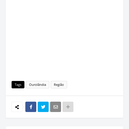
Tags
Ourolândia
Região