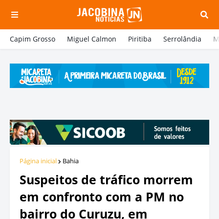
Capim Grosso
Miguel Calmon
Piritiba
Serrolândia
M
Página inicial
Bahia
Suspeitos de tráfico morrem
em confronto com a PM no
bairro do Curuzu, em