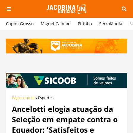
Capim Grosso
Miguel Calmon
Piritiba
Serrolândia
M
Página inicial
Esportes
Ancelotti elogia atuação da
Seleção em empate contra o
Equador: 'Satisfeitos e