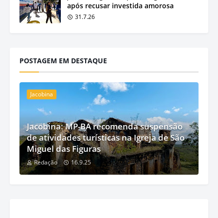
após recusar investida amorosa
31.7.26
POSTAGEM EM DESTAQUE
Jacobina
Jacobina: MP-BA recomenda suspensão
de atividades turísticas na Igreja de São
Miguel das Figuras
Redação
16.9.25