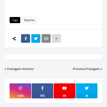
Tags
Esportes
Postagem Anterior
Próxima Postagem
133k
58k
6k
2k