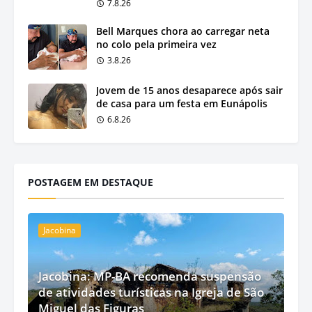
7.8.26
Bell Marques chora ao carregar neta
no colo pela primeira vez
3.8.26
Jovem de 15 anos desaparece após sair
de casa para um festa em Eunápolis
6.8.26
POSTAGEM EM DESTAQUE
Jacobina
Jacobina: MP-BA recomenda suspensão
de atividades turísticas na Igreja de São
Miguel das Figuras