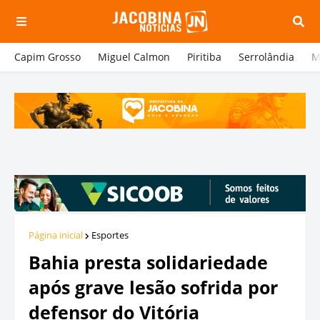
Capim Grosso
Miguel Calmon
Piritiba
Serrolândia
M
Página inicial
Esportes
Bahia presta solidariedade
após grave lesão sofrida por
defensor do Vitória