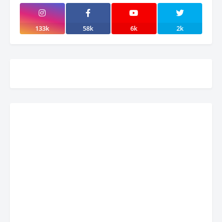
133k
58k
6k
2k