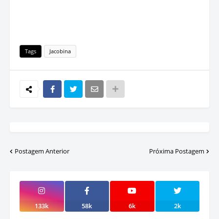
Tags
Jacobina
Postagem Anterior
Próxima Postagem
133k
58k
6k
2k