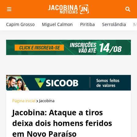
Capim Grosso
Miguel Calmon
Piritiba
Serrolândia
M
Página inicial
Jacobina
Jacobina: Ataque a tiros
deixa dois homens feridos
em Novo Paraíso