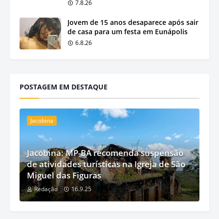
7.8.26
Jovem de 15 anos desaparece após sair
de casa para um festa em Eunápolis
6.8.26
POSTAGEM EM DESTAQUE
Jacobina
Jacobina: MP-BA recomenda suspensão
de atividades turísticas na Igreja de São
Miguel das Figuras
Redação
16.9.25