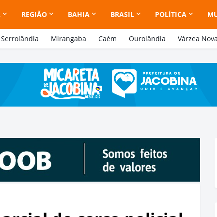
A
REGIÃO
BAHIA
BRASIL
POLÍTICA
M
Serrolândia
Mirangaba
Caém
Ourolândia
Várzea Nov