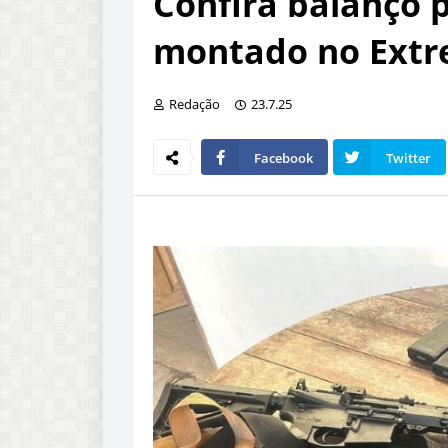
Confira balanço p
montado no Extr
Redação
23.7.25
Facebook
Twitter