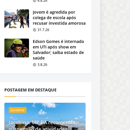
4.8.26
Jovem é agredida por
colega de escola após
recusar investida amorosa
31.7.26
Edson Gomes é internado
em UTI após show em
Salvador; saiba estado de
saúde
3.8.26
POSTAGEM EM DESTAQUE
Jacobina
Jacobina: MP-BA recomenda
suspensão de atividades