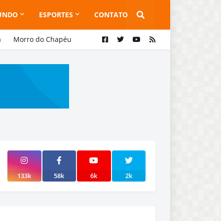
UNDO
ESPORTES
CONTATO
a
Morro do Chapéu
133k
58k
6k
2k