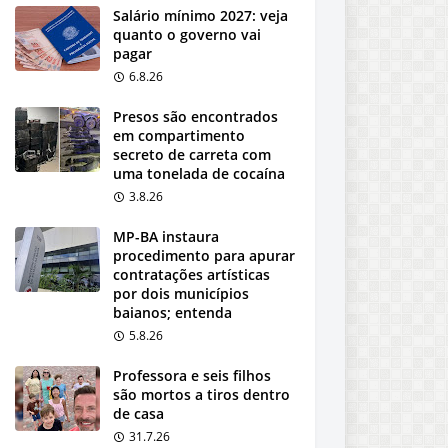
Salário mínimo 2027: veja
quanto o governo vai
pagar
6.8.26
Presos são encontrados
em compartimento
secreto de carreta com
uma tonelada de cocaína
3.8.26
MP-BA instaura
procedimento para apurar
contratações artísticas
por dois municípios
baianos; entenda
5.8.26
Professora e seis filhos
são mortos a tiros dentro
de casa
31.7.26