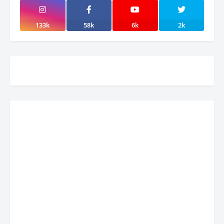
133k
58k
6k
2k