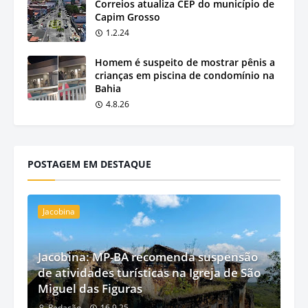
Correios atualiza CEP do município de
Capim Grosso
1.2.24
Homem é suspeito de mostrar pênis a
crianças em piscina de condomínio na
Bahia
4.8.26
POSTAGEM EM DESTAQUE
Jacobina
Jacobina: MP-BA recomenda suspensão
de atividades turísticas na Igreja de São
Miguel das Figuras
Redação
16.9.25