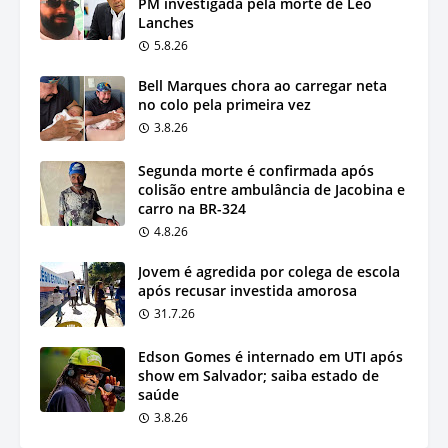
PM investigada pela morte de Léo
Lanches
5.8.26
Bell Marques chora ao carregar neta
no colo pela primeira vez
3.8.26
Segunda morte é confirmada após
colisão entre ambulância de Jacobina e
carro na BR-324
4.8.26
Jovem é agredida por colega de escola
após recusar investida amorosa
31.7.26
Edson Gomes é internado em UTI após
show em Salvador; saiba estado de
saúde
3.8.26