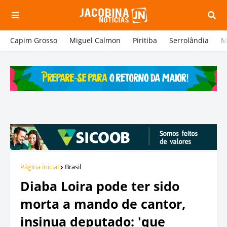
Capim Grosso
Miguel Calmon
Piritiba
Serrolândia
M
Página inicial
Brasil
Diaba Loira pode ter sido
morta a mando de cantor,
insinua deputado: 'que