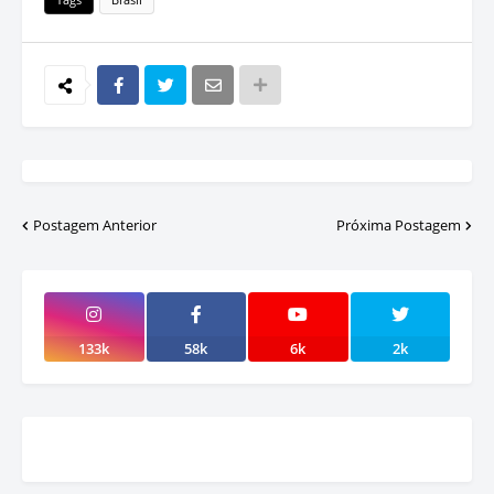
Postagem Anterior
Próxima Postagem
133k
58k
6k
2k