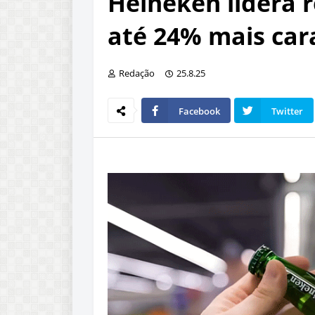
Heineken lidera r
até 24% mais cara
Redação
25.8.25
Facebook
Twitter