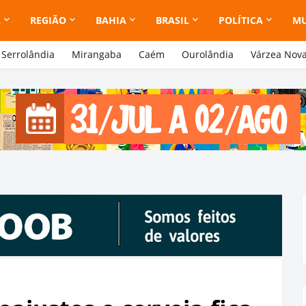
A
REGIÃO
BAHIA
BRASIL
POLÍTICA
M
Serrolândia
Mirangaba
Caém
Ourolândia
Várzea Nov