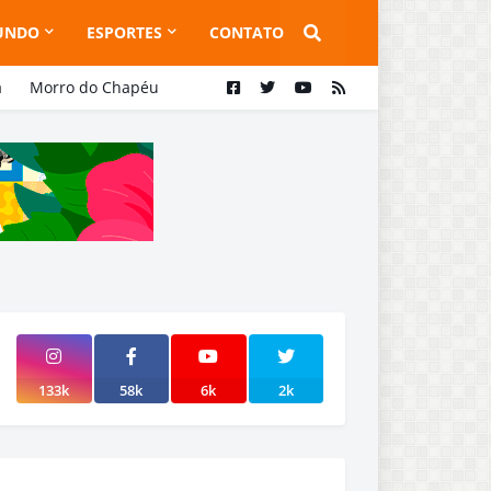
UNDO
ESPORTES
CONTATO
a
Morro do Chapéu
133k
58k
6k
2k