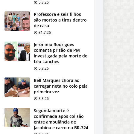
5.8.26
Professora e seis filhos
são mortos a tiros dentro
de casa
31.7.26
Jerônimo Rodrigues
comenta prisão de PM
investigada pela morte de
Léo Lanches
5.8.26
Bell Marques chora ao
carregar neta no colo pela
primeira vez
3.8.26
Segunda morte é
confirmada após colisão
entre ambulância de
Jacobina e carro na BR-324