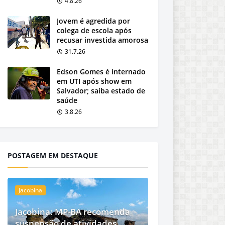
4.8.26
Jovem é agredida por
colega de escola após
recusar investida amorosa
31.7.26
Edson Gomes é internado
em UTI após show em
Salvador; saiba estado de
saúde
3.8.26
POSTAGEM EM DESTAQUE
Jacobina
Jacobina: MP-BA recomenda
suspensão de atividades