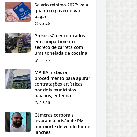
Salário mínimo 2027: veja
quanto o governo vai
pagar
6.8.26
Presos são encontrados
em compartimento
secreto de carreta com
uma tonelada de cocaína
3.8.26
MP-BA instaura
procedimento para apurar
contratações artísticas
por dois municípios
baianos; entenda
5.8.26
Câmeras corporais
levaram à prisão de PM
por morte de vendedor de
lanches