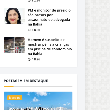
1.2.24
PM e monitor de presídio
são presos por
assassinato de advogada
na Bahia
4.8.26
Homem é suspeito de
mostrar pênis a crianças
em piscina de condomínio
na Bahia
4.8.26
POSTAGEM EM DESTAQUE
Jacobina
Jacobina: MP-BA recomenda