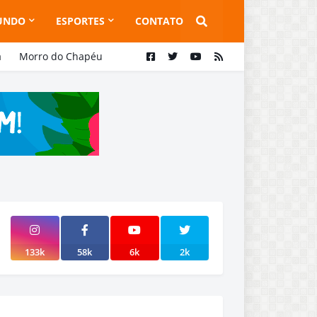
UNDO
ESPORTES
CONTATO
a
Morro do Chapéu
133k
58k
6k
2k