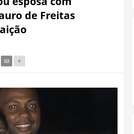
u esposa com
uro de Freitas
raição