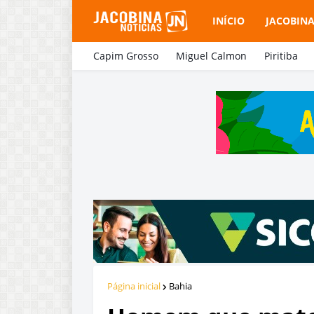
INÍCIO
JACOBIN
Capim Grosso
Miguel Calmon
Piritiba
Página inicial
Bahia