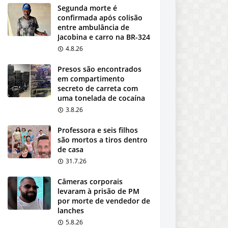
Segunda morte é
confirmada após colisão
entre ambulância de
Jacobina e carro na BR-324
4.8.26
Presos são encontrados
em compartimento
secreto de carreta com
uma tonelada de cocaína
3.8.26
Professora e seis filhos
são mortos a tiros dentro
de casa
31.7.26
Câmeras corporais
levaram à prisão de PM
por morte de vendedor de
lanches
5.8.26