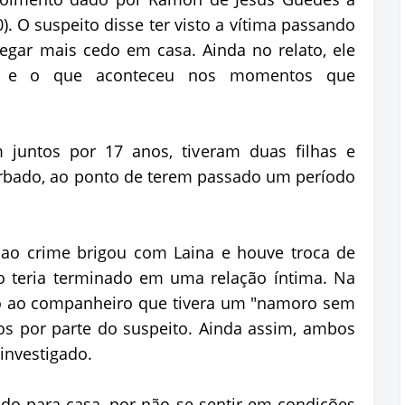
(20). O suspeito disse ter visto a vítima passando
egar mais cedo em casa. Ainda no relato, ele
a e o que aconteceu nos momentos que
 juntos por 17 anos, tiveram duas filhas e
rbado, ao ponto de terem passado um período
r ao crime brigou com Laina e houve troca de
ão teria terminado em uma relação íntima. Na
ito ao companheiro que tivera um "namoro sem
s por parte do suspeito. Ainda assim, ambos
investigado.
do para casa, por não se sentir em condições