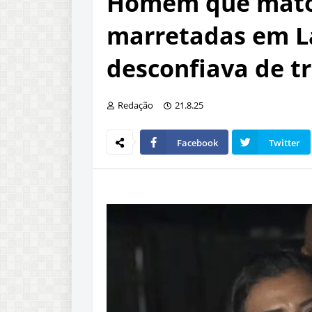
Homem que mato
marretadas em La
desconfiava de t
Redação
21.8.25
Facebook
Twitter