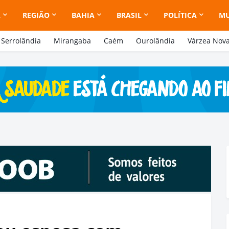
A
REGIÃO
BAHIA
BRASIL
POLÍTICA
M
Serrolândia
Mirangaba
Caém
Ourolândia
Várzea Nov