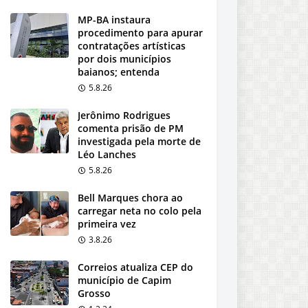
MP-BA instaura
procedimento para apurar
contratações artísticas
por dois municípios
baianos; entenda
5.8.26
Jerônimo Rodrigues
comenta prisão de PM
investigada pela morte de
Léo Lanches
5.8.26
Bell Marques chora ao
carregar neta no colo pela
primeira vez
3.8.26
Correios atualiza CEP do
município de Capim
Grosso