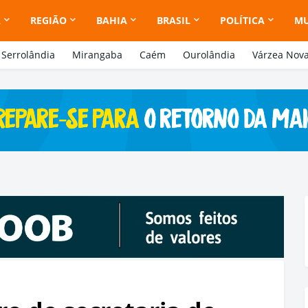
A
REGIÃO
BAHIA
BRASIL
POLÍTICA
M
Serrolândia
Mirangaba
Caém
Ourolândia
Várzea Nov