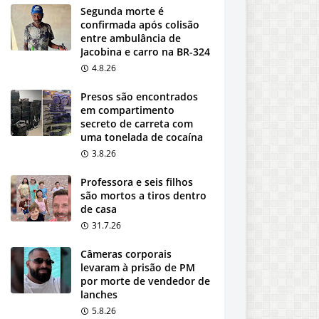
Segunda morte é
confirmada após colisão
entre ambulância de
Jacobina e carro na BR-324
4.8.26
Presos são encontrados
em compartimento
secreto de carreta com
uma tonelada de cocaína
3.8.26
Professora e seis filhos
são mortos a tiros dentro
de casa
31.7.26
Câmeras corporais
levaram à prisão de PM
por morte de vendedor de
lanches
5.8.26