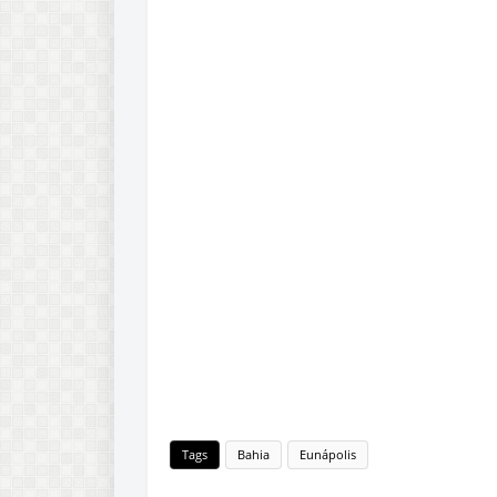
Tags
Bahia
Eunápolis