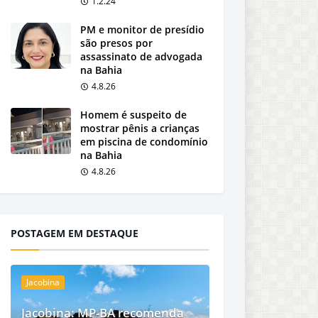
1.2.24
PM e monitor de presídio
são presos por
assassinato de advogada
na Bahia
4.8.26
Homem é suspeito de
mostrar pênis a crianças
em piscina de condomínio
na Bahia
4.8.26
POSTAGEM EM DESTAQUE
Jacobina
Jacobina: MP-BA recomenda