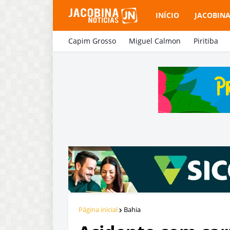
INÍCIO
JACOBIN
Capim Grosso
Miguel Calmon
Piritiba
Página inicial
Bahia