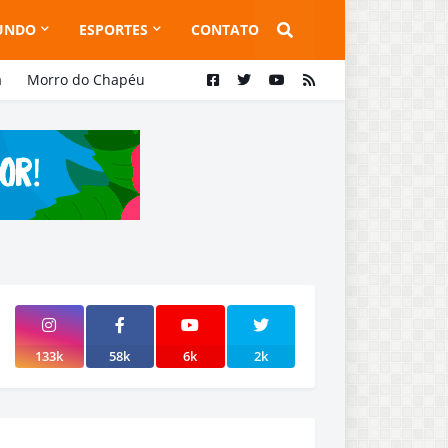
UNDO
ESPORTES
CONTATO
a
Morro do Chapéu
133k
58k
6k
2k