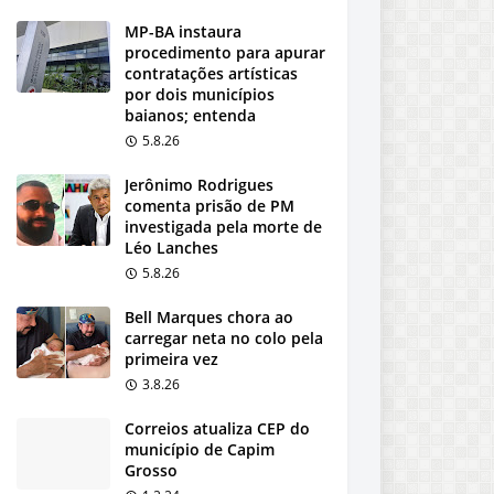
MP-BA instaura
procedimento para apurar
contratações artísticas
por dois municípios
baianos; entenda
5.8.26
Jerônimo Rodrigues
comenta prisão de PM
investigada pela morte de
Léo Lanches
5.8.26
Bell Marques chora ao
carregar neta no colo pela
primeira vez
3.8.26
Correios atualiza CEP do
município de Capim
Grosso