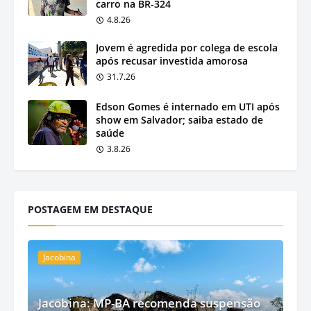
carro na BR-324
4.8.26
Jovem é agredida por colega de escola
após recusar investida amorosa
31.7.26
Edson Gomes é internado em UTI após
show em Salvador; saiba estado de
saúde
3.8.26
POSTAGEM EM DESTAQUE
Jacobina
Jacobina: MP-BA recomenda suspensão