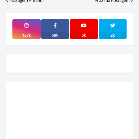
Postagem Anterior
Próxima Postagem
133k
58k
6k
2k