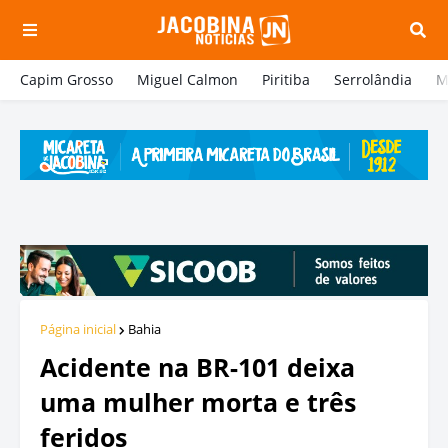
Capim Grosso
Miguel Calmon
Piritiba
Serrolândia
M
Página inicial
Bahia
Acidente na BR-101 deixa
uma mulher morta e três
feridos