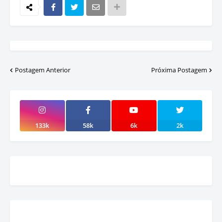
Postagem Anterior
Próxima Postagem
133k
58k
6k
2k