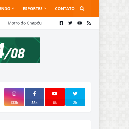
UNDO
ESPORTES
CONTATO
a
Morro do Chapéu
133k
58k
6k
2k