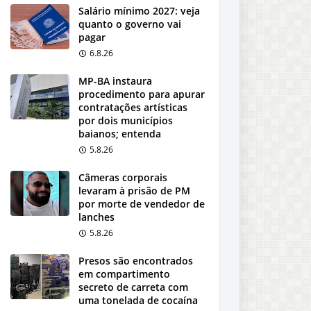
Salário mínimo 2027: veja
quanto o governo vai
pagar
6.8.26
MP-BA instaura
procedimento para apurar
contratações artísticas
por dois municípios
baianos; entenda
5.8.26
Câmeras corporais
levaram à prisão de PM
por morte de vendedor de
lanches
5.8.26
Presos são encontrados
em compartimento
secreto de carreta com
uma tonelada de cocaína