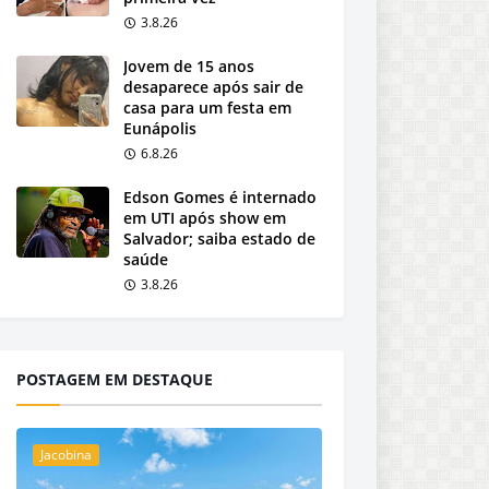
3.8.26
Jovem de 15 anos
desaparece após sair de
casa para um festa em
Eunápolis
6.8.26
Edson Gomes é internado
em UTI após show em
Salvador; saiba estado de
saúde
3.8.26
POSTAGEM EM DESTAQUE
Jacobina