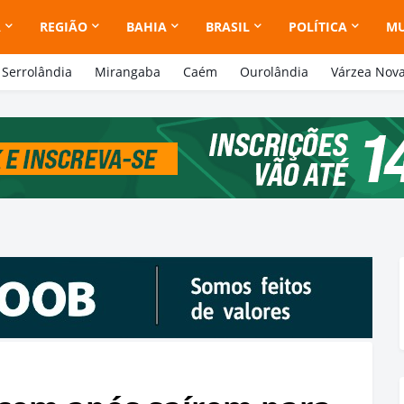
A
REGIÃO
BAHIA
BRASIL
POLÍTICA
M
Serrolândia
Mirangaba
Caém
Ourolândia
Várzea Nov