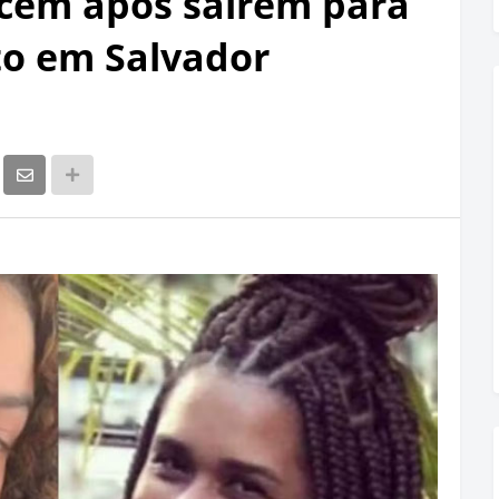
cem após saírem para
to em Salvador