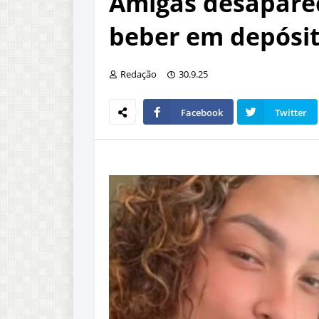
Amigas desapare
beber em depósi
Redação
30.9.25
Facebook
Twitter