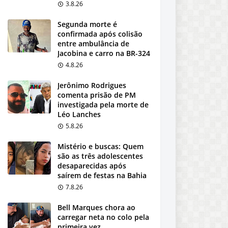
3.8.26
Segunda morte é
confirmada após colisão
entre ambulância de
Jacobina e carro na BR-324
4.8.26
Jerônimo Rodrigues
comenta prisão de PM
investigada pela morte de
Léo Lanches
5.8.26
Mistério e buscas: Quem
são as três adolescentes
desaparecidas após
saírem de festas na Bahia
7.8.26
Bell Marques chora ao
carregar neta no colo pela
primeira vez