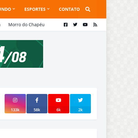
UNDO
ESPORTES
CONTATO
a
Morro do Chapéu
133k
58k
6k
2k