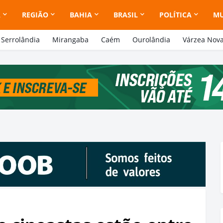
A
REGIÃO
BAHIA
BRASIL
POLÍTICA
M
Serrolândia
Mirangaba
Caém
Ourolândia
Várzea Nov