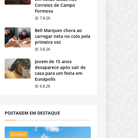
Correios de Campo
Formoso
7.8.26
Bell Marques chora ao
carregar neta no colo pela
primeira vez
3.8.26
Jovem de 15 anos
desaparece após sair de
casa para um festa em
Eunápolis
6.8.26
POSTAGEM EM DESTAQUE
Jacobina