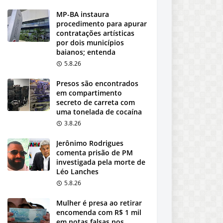
MP-BA instaura
procedimento para apurar
contratações artísticas
por dois municípios
baianos; entenda
5.8.26
Presos são encontrados
em compartimento
secreto de carreta com
uma tonelada de cocaína
3.8.26
Jerônimo Rodrigues
comenta prisão de PM
investigada pela morte de
Léo Lanches
5.8.26
Mulher é presa ao retirar
encomenda com R$ 1 mil
em notas falsas nos