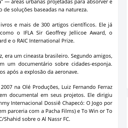
a
”
—
áreas urbanas projetadas para absorver e
o de soluções baseadas na natureza.
vros e mais de 300 artigos científicos. Ele já
, como o IFLA Sir Geoffrey
Jellicoe
Award
, o
ard
e o RAIC
International
Prize
.
az, era um cineasta brasileiro. Segundo amigos,
em um documentário sobre
cidades-esponja
.
os após a explosão da aeronave.
 2007 na Olé Produções, Luiz Fernando Ferraz
em documental em seus projetos. Ele dirigiu
mmy Internacional Dossiê Chapecó: O Jogo por
 em parceria com a
Pacha
Films
) e
To
Win
or
To
C/
Shahid
sobre o Al Nassr FC.