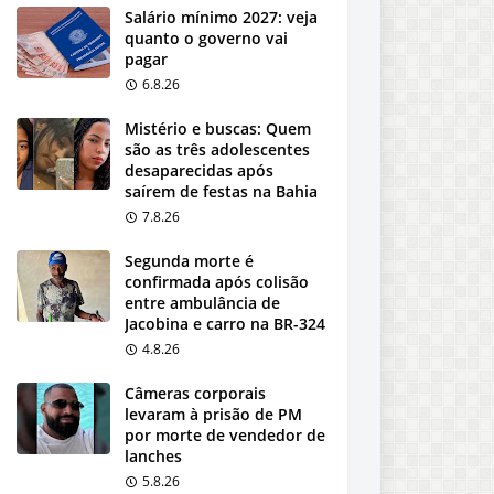
Salário mínimo 2027: veja
quanto o governo vai
pagar
6.8.26
Mistério e buscas: Quem
são as três adolescentes
desaparecidas após
saírem de festas na Bahia
7.8.26
Segunda morte é
confirmada após colisão
entre ambulância de
Jacobina e carro na BR-324
4.8.26
Câmeras corporais
levaram à prisão de PM
por morte de vendedor de
lanches
5.8.26