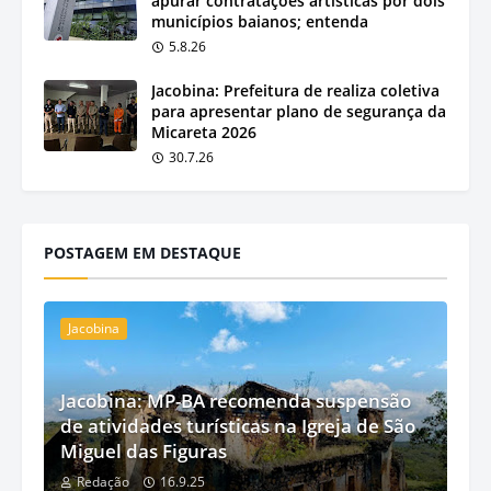
apurar contratações artísticas por dois
municípios baianos; entenda
5.8.26
Jacobina: Prefeitura de realiza coletiva
para apresentar plano de segurança da
Micareta 2026
30.7.26
POSTAGEM EM DESTAQUE
Jacobina
Jacobina: MP-BA recomenda suspensão
de atividades turísticas na Igreja de São
Miguel das Figuras
Redação
16.9.25