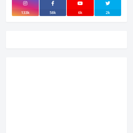
133k
58k
6k
2k