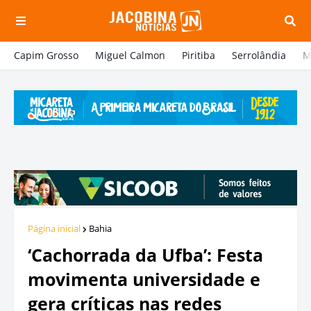
Capim Grosso
Miguel Calmon
Piritiba
Serrolândia
M
Página inicial
Bahia
‘Cachorrada da Ufba’: Festa
movimenta universidade e
gera críticas nas redes