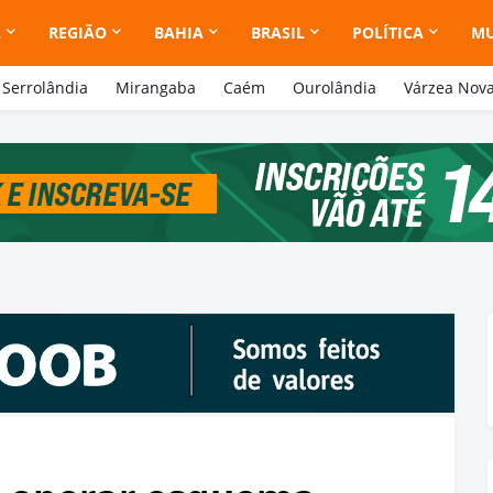
A
REGIÃO
BAHIA
BRASIL
POLÍTICA
M
Serrolândia
Mirangaba
Caém
Ourolândia
Várzea Nov