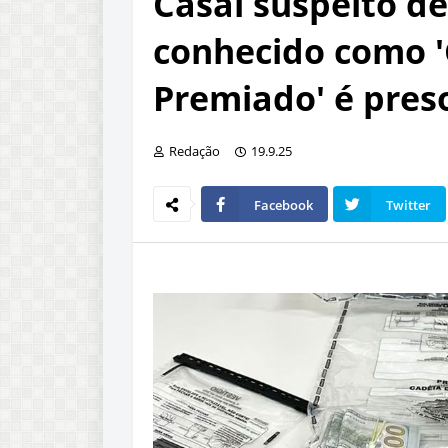
Casal suspeito d
conhecido como '
Premiado' é pres
Redação
19.9.25
Facebook
Twitter