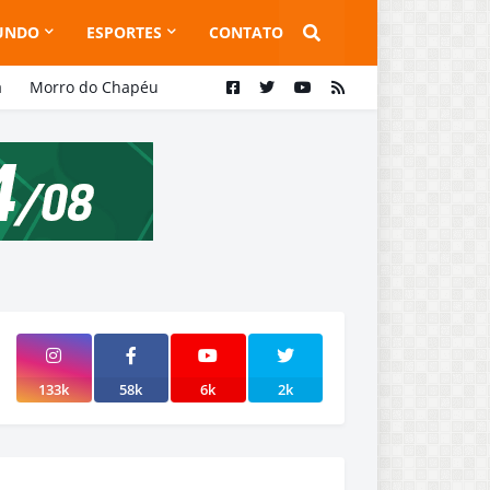
UNDO
ESPORTES
CONTATO
a
Morro do Chapéu
133k
58k
6k
2k