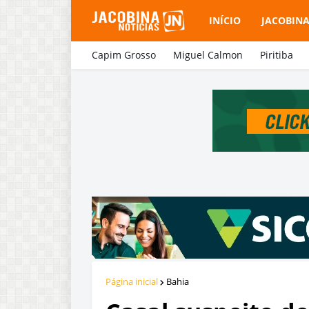
INÍCIO
JACOBIN
Capim Grosso
Miguel Calmon
Piritiba
Página inicial
Bahia