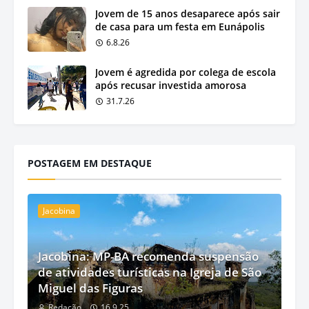
Jovem de 15 anos desaparece após sair
de casa para um festa em Eunápolis
6.8.26
Jovem é agredida por colega de escola
após recusar investida amorosa
31.7.26
POSTAGEM EM DESTAQUE
Jacobina
Jacobina: MP-BA recomenda suspensão
de atividades turísticas na Igreja de São
Miguel das Figuras
Redação
16.9.25