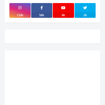
133k
58k
6k
2k