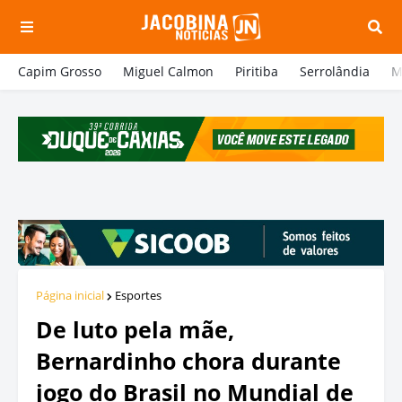
Capim Grosso
Miguel Calmon
Piritiba
Serrolândia
M
Página inicial
Esportes
De luto pela mãe,
Bernardinho chora durante
jogo do Brasil no Mundial de