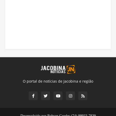
O portal de notícias de Jacobina e região
Desenvolvido por Robson Guedes (74) 99933-7839