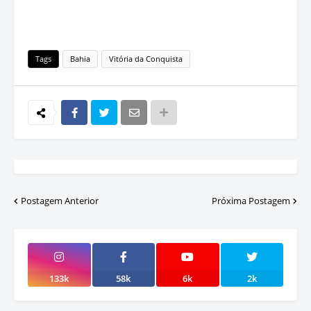
Tags
Bahia
Vitória da Conquista
Postagem Anterior
Próxima Postagem
133k
58k
6k
2k