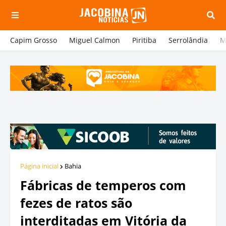
Capim Grosso
Miguel Calmon
Piritiba
Serrolândia
M
Página inicial
Bahia
Fábricas de temperos com
fezes de ratos são
interditadas em Vitória da