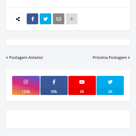
Postagem Anterior
Próxima Postagem
133k
58k
6k
2k