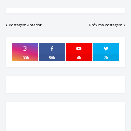
Postagem Anterior
Próxima Postagem
133k
58k
6k
2k