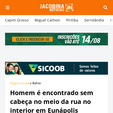
Capim Grosso
Miguel Calmon
Piritiba
Serrolândia
M
Página inicial
Bahia
Homem é encontrado sem
cabeça no meio da rua no
interior em Eunápolis