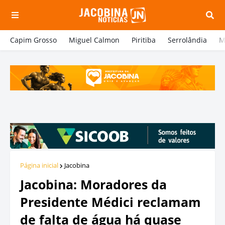
Capim Grosso
Miguel Calmon
Piritiba
Serrolândia
M
Página inicial
Jacobina
Jacobina: Moradores da
Presidente Médici reclamam
de falta de água há quase