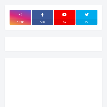
133k
58k
6k
2k