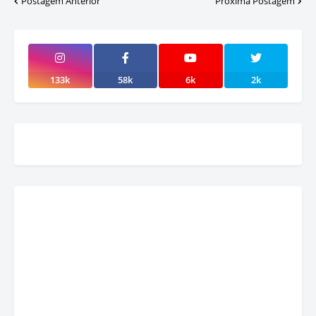
Postagem Anterior
Próxima Postagem
133k
58k
6k
2k