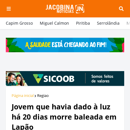
Capim Grosso
Miguel Calmon
Piritiba
Serrolândia
M
Página inicial
Regiao
Jovem que havia dado à luz
há 20 dias morre baleada em
Lapão