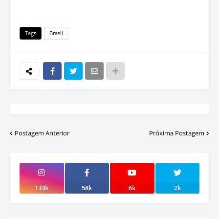
Tags
Brasil
Postagem Anterior
Próxima Postagem
133k
58k
6k
2k