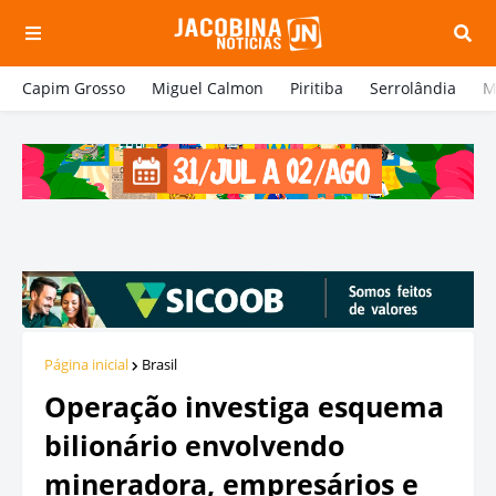
Capim Grosso
Miguel Calmon
Piritiba
Serrolândia
M
Página inicial
Brasil
Operação investiga esquema
bilionário envolvendo
mineradora, empresários e