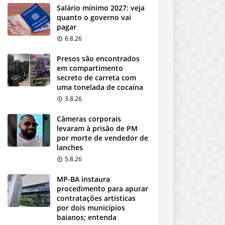
Salário mínimo 2027: veja
quanto o governo vai
pagar
6.8.26
Presos são encontrados
em compartimento
secreto de carreta com
uma tonelada de cocaína
3.8.26
Câmeras corporais
levaram à prisão de PM
por morte de vendedor de
lanches
5.8.26
MP-BA instaura
procedimento para apurar
contratações artísticas
por dois municípios
baianos; entenda