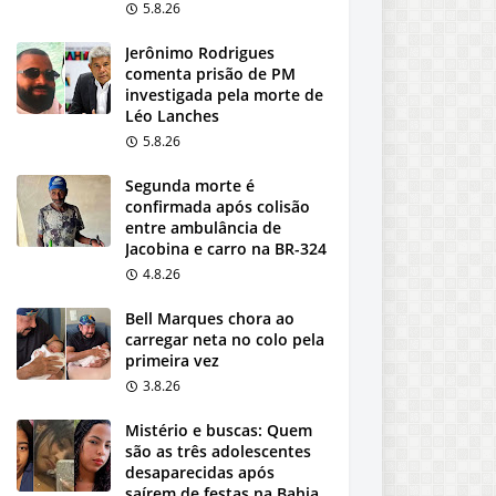
5.8.26
Jerônimo Rodrigues
comenta prisão de PM
investigada pela morte de
Léo Lanches
5.8.26
Segunda morte é
confirmada após colisão
entre ambulância de
Jacobina e carro na BR-324
4.8.26
Bell Marques chora ao
carregar neta no colo pela
primeira vez
3.8.26
Mistério e buscas: Quem
são as três adolescentes
desaparecidas após
saírem de festas na Bahia