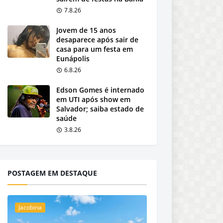
7.8.26
Jovem de 15 anos
desaparece após sair de
casa para um festa em
Eunápolis
6.8.26
Edson Gomes é internado
em UTI após show em
Salvador; saiba estado de
saúde
3.8.26
POSTAGEM EM DESTAQUE
Jacobina