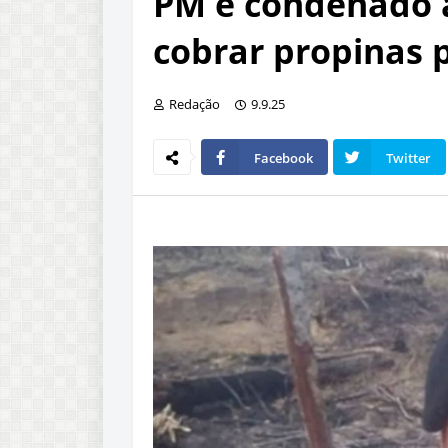
PM é condenado a
cobrar propinas 
Redação
9.9.25
Facebook
Twitter