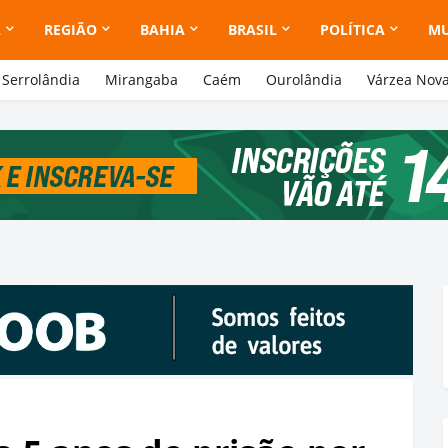
A
REGIÃO
BAHIA
BRASIL
POLÍTICA
M
Serrolândia
Mirangaba
Caém
Ourolândia
Várzea Nov