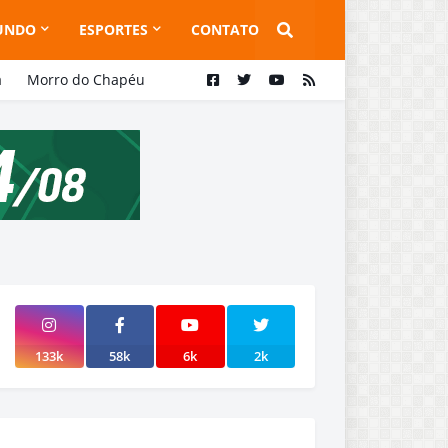
UNDO
ESPORTES
CONTATO
a
Morro do Chapéu
133k
58k
6k
2k