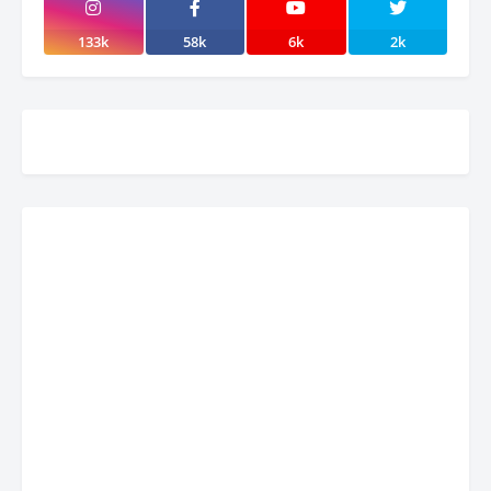
133k
58k
6k
2k