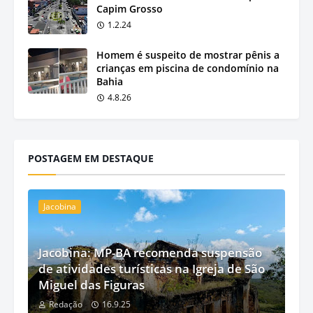
Capim Grosso
1.2.24
Homem é suspeito de mostrar pênis a
crianças em piscina de condomínio na
Bahia
4.8.26
POSTAGEM EM DESTAQUE
Jacobina
Jacobina: MP-BA recomenda suspensão
de atividades turísticas na Igreja de São
Miguel das Figuras
Redação
16.9.25