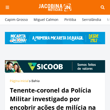
Capim Grosso
Miguel Calmon
Piritiba
Serrolândia
M
Página inicial
Bahia
Tenente-coronel da Polícia
Militar investigado por
encobrir ações de milícia na