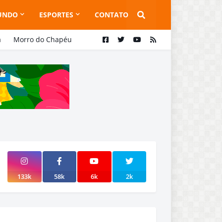
UNDO
ESPORTES
CONTATO
a
Morro do Chapéu
133k
58k
6k
2k