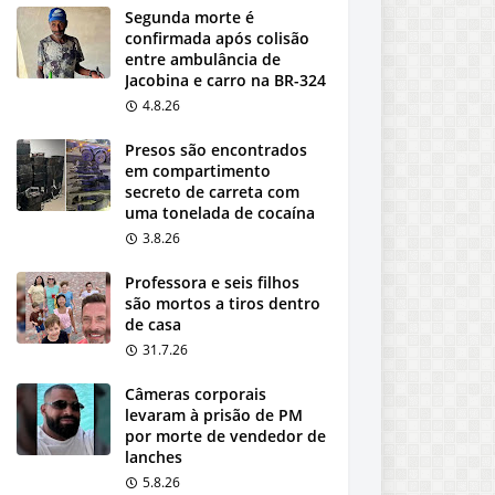
Segunda morte é
confirmada após colisão
entre ambulância de
Jacobina e carro na BR-324
4.8.26
Presos são encontrados
em compartimento
secreto de carreta com
uma tonelada de cocaína
3.8.26
Professora e seis filhos
são mortos a tiros dentro
de casa
31.7.26
Câmeras corporais
levaram à prisão de PM
por morte de vendedor de
lanches
5.8.26