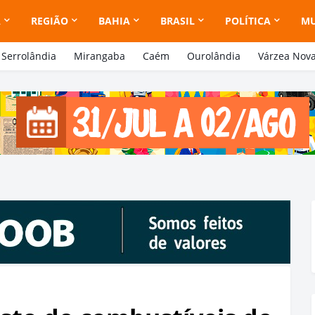
A
REGIÃO
BAHIA
BRASIL
POLÍTICA
M
Serrolândia
Mirangaba
Caém
Ourolândia
Várzea Nov