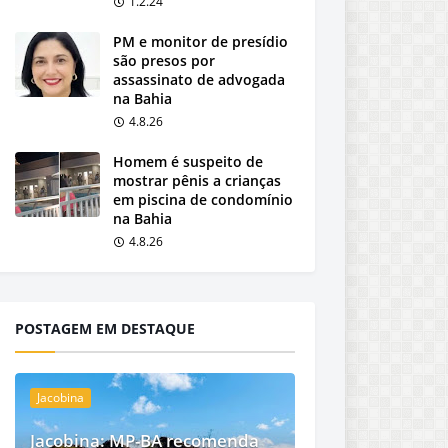
1.2.24
PM e monitor de presídio
são presos por
assassinato de advogada
na Bahia
4.8.26
Homem é suspeito de
mostrar pênis a crianças
em piscina de condomínio
na Bahia
4.8.26
POSTAGEM EM DESTAQUE
Jacobina
Jacobina: MP-BA recomenda