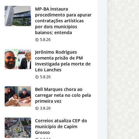
MP-BA instaura
procedimento para apurar
contratações artísticas
por dois municípios
baianos; entenda
5.8.26
Jerônimo Rodrigues
comenta prisão de PM
investigada pela morte de
Léo Lanches
5.8.26
Bell Marques chora ao
carregar neta no colo pela
primeira vez
3.8.26
Correios atualiza CEP do
município de Capim
Grosso